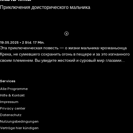
Приключения доисторического мальчика
Abonnieren
Mehr
19.05.2025 • 2 Std. 17 Min.
Details
Эта приключенческая повесть — о жизни мальчика-кроманьонца
Крека, не сумевшего сохранить огонь в пещере и за это изгнанного
своим племенем. Вы увидите жестокий и суровый мир глазами
маленького доисторического мальчика, перенесетесь в то время,
когда первобытные люди еще не знали, как добывать огонь,
охотились с помощью кремневых ножей и наконечников стрел, жили
RTL+ useful links.
Services
в пещерах и сражались не только с дикими животными, но и с
Alle Programme
холодом, голодом и другими враждебными племенами.
Hilfe & Kontakt
Безжалостный к слабым и трусливым мир — это мир
Impressum
доисторического мальчика Крека. Справляясь с трудностями, Крек
Privacy center
становится сильным, справедливым, мужественным и
Datenschutz
сострадательным.
Nutzungsbedingungen
Verträge hier kündigen