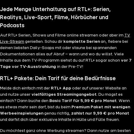
Jede Menge Unterhaltung auf RTL+: Serien,
Realitys, Live-Sport, Filme, Hörbücher und
Podcasts
Auf RTL+ Serien, Shows und Filme online streamen oder aber im
TV
Live-Stream
genießen. Schau dir
komplette Serien
an, fiebere bei
deinen liebsten Daily-Soaps mit oder staune bei spannenden
Dokumentationen alles auf Abruf – wann und wo du willst. Viele
Inhalte aus dem TV-Programm siehst du auf RTL+ sogar schon
vor 7
Tage vor TV-Ausstrahlung
in der Pre-TV!
RTL+ Pakete: Dein Tarif für deine Bedürfnisse
Melde dich einfach mit der
RTL+ App
oder auf unserer Website an
und nutze unser
vielfältiges Streamingangebot
. Du magst es
einfach? Dann buche den
Basic Tarif für 5,99 € pro Monat
. Wenn
es etwas mehr sein darf, bist du beim
Premium Paket mit wenigen
Werbeeinspielungen
genau richtig,
zahlst nur 9,99 € pro Monat
und darfst dich über exklusive Inhalte in Hülle und Fülle freuen.
Du möchtest ganz ohne Werbung streamen? Dann nutze am besten