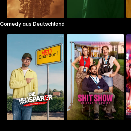
Zum
Zum
Zu
Comedy aus Deutschland
Ordner
Ordner
Ord
gehen
gehen
geh
Mehr
Mehr
Me
Details
Details
Det