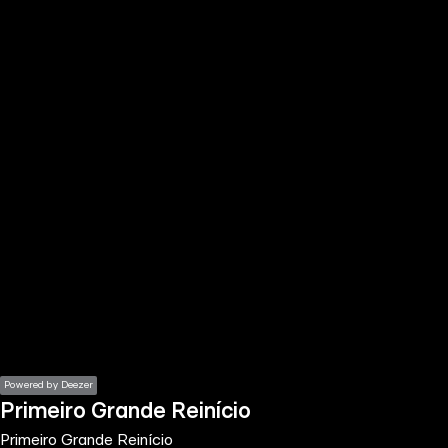
the
h page
 main
nt
the
ibility
ment
Powered by Deezer
Primeiro Grande Reinício
Primeiro Grande Reinício