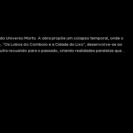
oria do Universo Morto. A obra propõe um colapso temporal, onde o
vro, "Os Lobos do Comboio e a Cidade do Lixo", desenvolve-se ao
outra recuando para o passado, criando realidades paralelas que
, um homem que, ao atravessar uma porta, vê-se transformado em uma
ara uma vida superficial e sem sentido dentro do Comboio — um