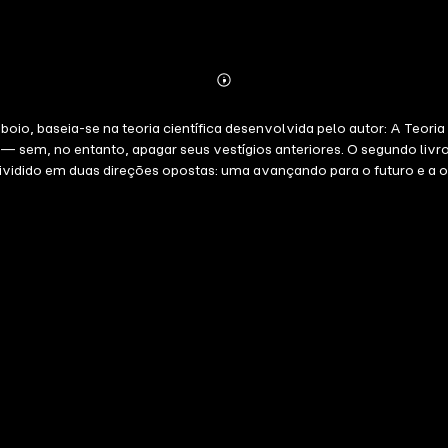
Abonnieren
Mehr
Details
Comboio, baseia-se na teoria científica desenvolvida pelo autor: A Te
s — sem, no entanto, apagar seus vestígios anteriores. O segundo li
 dividido em duas direções opostas: uma avançando para o futuro e a 
lica. "O Comboio" é o primeiro volume da trilogia. Apresenta Nihilo
ciais, Nihilo personifica o vazio do niilismo, buscando respostas p
eção, colidindo sem ressentimentos.