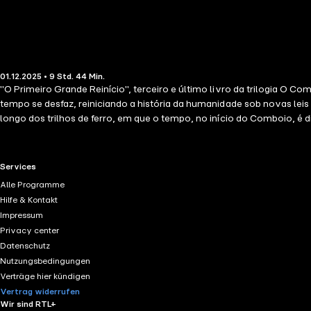
01.12.2025 • 9 Std. 44 Min.
"O Primeiro Grande Reinício", terceiro e último livro da trilogia O 
tempo se desfaz, reiniciando a história da humanidade sob novas lei
longo dos trilhos de ferro, em que o tempo, no início do Comboio, é
redefinem a história. Nesta obra, o tempo assume uma estrutura cíc
criança abandonada no chão de um Comboio. Imerso em crises existen
mundo onde a humanidade avança incessantemente em uma única dir
RTL+ useful links.
Services
Alle Programme
Hilfe & Kontakt
Impressum
Privacy center
Datenschutz
Nutzungsbedingungen
Verträge hier kündigen
Vertrag widerrufen
Wir sind RTL+