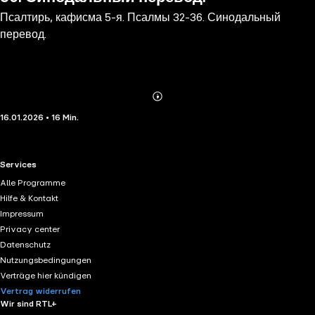
Псалтирь, кафисма 5-я. Псалмы 32-36. Синодальный
перевод.
Abonnieren
Mehr
16.01.2026 • 16 Min.
Details
RTL+ useful links.
Services
Alle Programme
Hilfe & Kontakt
Impressum
Privacy center
Datenschutz
Nutzungsbedingungen
Verträge hier kündigen
Vertrag widerrufen
Wir sind RTL+