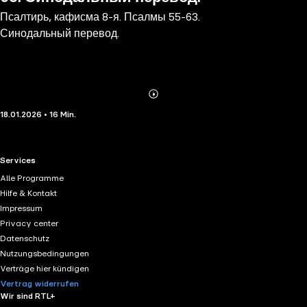
Псалтирь, кафисма 8-я. Псалмы 55-63.
Синодальный перевод.
Abonnieren
Mehr
18.01.2026 • 16 Min.
Details
RTL+ useful links.
Services
Alle Programme
Hilfe & Kontakt
Impressum
Privacy center
Datenschutz
Nutzungsbedingungen
Verträge hier kündigen
Vertrag widerrufen
Wir sind RTL+