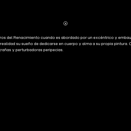
Abonnieren
Mehr
Details
s del Renacimiento cuando es abordado por un excéntrico y embaucado
ealidad su sueño de dedicarse en cuerpo y alma a su propia pintura. C
xtrañas y perturbadoras peripecias.