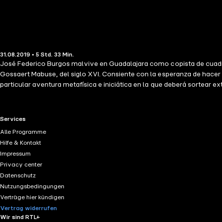
31.08.2019 • 5 Std. 33 Min.
José Federico Burgos malvive en Guadalajara como copista de cuadro
Gossaert Mabuse, del siglo XVI. Consiente con la esperanza de hacer r
particular aventura metafísica e iniciática en la que deberá sortear e
RTL+ useful links.
Services
Alle Programme
Hilfe & Kontakt
Impressum
Privacy center
Datenschutz
Nutzungsbedingungen
Verträge hier kündigen
Vertrag widerrufen
Wir sind RTL+