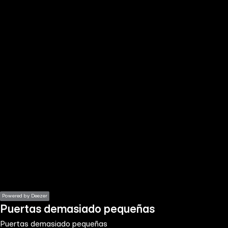
the
h page
 main
nt
the
ibility
ment
Powered by Deezer
Puertas demasiado pequeñas
Puertas demasiado pequeñas