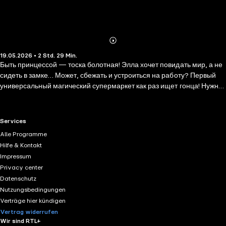
Abonnieren
Mehr
19.05.2026 • 2 Std. 29 Min.
Details
Быть принцессой — тоска болотная! Элла хочет повидать мир, а не
сидеть в замке… Может, сбежать и устроиться на работу? Первый
универсальный магический супермаркет как раз ищет гонца! Нужно
только пройти собеседование, но что тут сложного? Правда,
начальник — пышущий огнем Дракон Горгонович Разорваки, а
напарник — самовлюбленный единорог… Сработается ли с ними
RTL+ useful links.
Services
Элла? И какие приключения ждут ее в новой, рабочей жизни?
Alle Programme
Сочинила эту необычную сказку Валентина Дегтева, детский
Hilfe & Kontakt
писатель, поэт, сценарист и педагог, победитель конкурса «Новая
Impressum
детская книга», лауреат премий «Книга года», «Большая сказка».
Privacy center
Среди ее книг — «Улиткины, вперед!», «Сбежали шахматы!»,
Datenschutz
«Ворона, лисица и пицца» и многие другие.
Nutzungsbedingungen
Verträge hier kündigen
Vertrag widerrufen
Wir sind RTL+