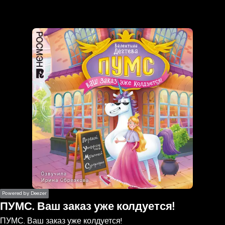
the
h page
 main
nt
the
ibility
ment
Powered by Deezer
ПУМС. Ваш заказ уже колдуется!
ПУМС. Ваш заказ уже колдуется!