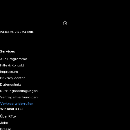
Abonnieren
Mehr
23.03.2026 • 24 Min.
Details
RTL+ useful links.
Services
Alle Programme
Hilfe & Kontakt
Impressum
Privacy center
Datenschutz
Nutzungsbedingungen
Verträge hier kündigen
Vertrag widerrufen
Wir sind RTL+
Über RTL+
Jobs
Presse