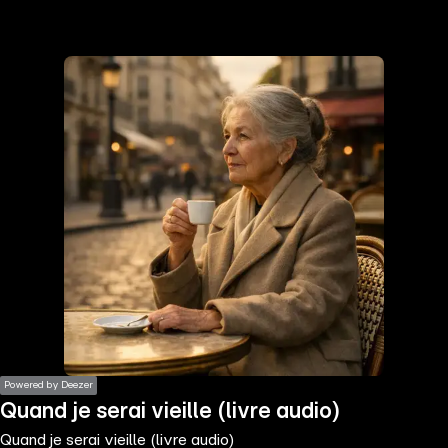
the
h page
 main
nt
the
ibility
ment
Powered by Deezer
Quand je serai vieille (livre audio)
Quand je serai vieille (livre audio)