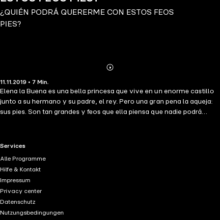
¿QUIÉN PODRÁ QUERERME CON ESTOS FEOS
PIES?
Abonnieren
Mehr
11.11.2019 • 7 Min.
Details
Elena la Buena es una bella princesa que vive en un enorme castillo
junto a su hermano y su padre, el rey. Pero una gran pena la aqueja:
sus pies. Son tan grandes y feos que ella piensa que nadie podrá
quererla jamás. Por suerte, su hermano, Enrique el Chico, tratará de
ayudarla y buscará una forma de solucionar el problema recurriendo
a su mejor amigo, Manu el Galano. Enrique y Manu harán todo lo
RTL+ useful links.
Services
posible para que la bella princesa recupere su sonrisa y juntos,
Alle Programme
además, evitarán una guerra con el reino vecino.
Hilfe & Kontakt
Impressum
Privacy center
Datenschutz
Nutzungsbedingungen