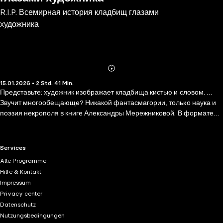
R.I.P. Всемирная история кладбищ глазами
художника
Abonnieren
Mehr
15.01.2026 • 2 Std. 41 Min.
Details
Представьте: художник изображает кладбища кистью и словом. …
Звучит многообещающе? Никакой фантасмагории, только наука и
поэзия некрополя в книге Александры Мережниковой. В формате
исторических заметок автор рассказывает о вещах, которые
касаются каждого человека: о любви и смерти. И, конечно, не
забывает про архитектуру. Рискнете ли вы отправиться в это
RTL+ useful links.
Services
страшно красивое визуальное путешествие, чтобы узнать: - Почему
Alle Programme
летящий сфинкс на кладбище в Париже покрыт помадой от
Hilfe & Kontakt
поцелуев? - На каком американском кладбище ежегодно
Impressum
проводятся трибьют-концерты? - Почему правительство и СМИ
Privacy center
проигнорировали уход из жизни Высоцкого? А если существование
Datenschutz
затонувших и космических мемориалов не секрет, что вы скажете о
Nutzungsbedingungen
кладбищах в интернете?