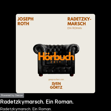
the
h page
 main
nt
the
ibility
ment
Powered by Deezer
Radetzkymarsch. Ein Roman.
Radetzkymarsch. Ein Roman.