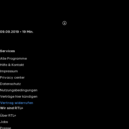
Abonnieren
Mehr
09.09.2019 • 19 Min.
Details
RTL+ useful links.
Services
Alle Programme
Hilfe & Kontakt
Impressum
Privacy center
Datenschutz
Nutzungsbedingungen
Verträge hier kündigen
Vertrag widerrufen
Wir sind RTL+
Über RTL+
Jobs
Presse