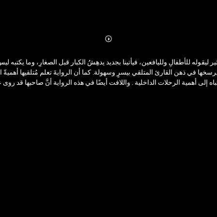
Abonnieren
Mehr
Details
 ليقوله للأطفالِ ولليافعين، فيأتينا بجديد يدهِشُ الكبار قبل الصغارِ، وما يكتبه ليس 
يرسخها في ذهن القارئ المتلقي بيسرٍ وسهولة. كما أن الروايةَ تعلم مُتلقيها أهميةّ