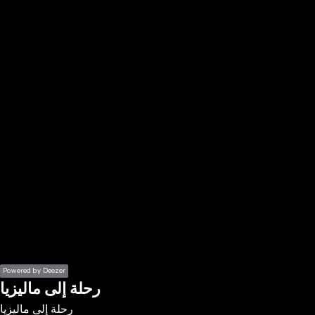
the
h page
 main
nt
the
ibility
ment
Powered by Deezer
رحلة إلى ماليزيا
رحلة إلى ماليزيا