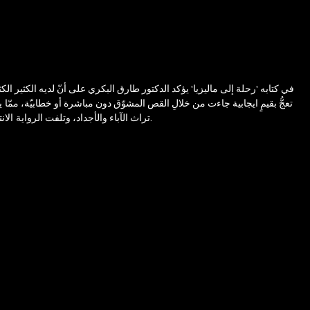
في كتابه 'رحلة إلى ماليزيا' يؤكد الدكتور طارق البكري على أنّ لديه الكثير الكثير
تعجُّ بقيمٍ ايجابية جاءت من خلالِ القص المشوّق دون مباشرة أو خطابيّة، ممّا 
تراث الآباء والأجداد، وتلفت الرواية الانتباه إلى أهمية الرحلات الداخلية . واللافت أيضًا في هذه الرواية أنَّ صاحبها قد روى عدّة حكايات وقصص وحبكها مع بعضها البعض بسلاسة فائقة لتشكّل رواية متكاملة.