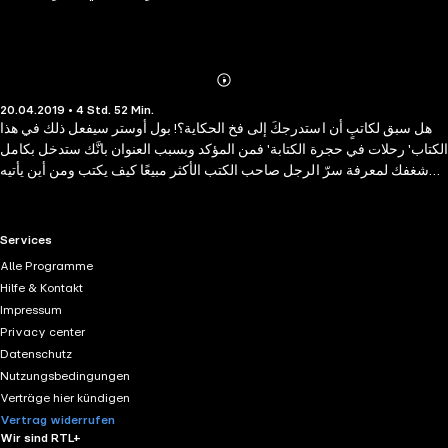
Abonnieren
Mehr
20.04.2019 • 4 Std. 52 Min.
Details
هل سبق لكاتبٍ أن استدرجكَ إلى فخ الحكاية؟! بول أوستر سيفعل ذلك في هذا
الكتاب' رحلات في حجرة الكتابة' فمن المؤكد وبسبب العنوان بانَّك ستدخل بكامل
شغفك لمعرفة سرّ الرجل صاحب الكتب الأكثر مبيعًا كيف يكتب ومن أين يأتيه
الإلهام، سيقودك هذا الفضول حتمًا لتغرق مع بطل الرواية العجوز 'السيد بلانك'
الذي نجده في غرفة لا نعرف ماهيتها، ولا إن كانت تنتمي لسجن أو بيتٍ أو
مستشفى أو خلاف ذلك، وبين يديه مخطوط رواية مجهولة المؤلف وألبوم صور
RTL+ useful links.
Services
وعدد من الشخصيات يظهرون ويدلون بمعلومات إلى هذا العجوز ثم ينسحبون
Alle Programme
بهدوء!! إذن هذه الرواية ليست 'رحلات' داخل حجرة، كتلك التي يختارها الكاتب
Hilfe & Kontakt
لينزوي بين جدرانها، يقرأ ويكتب، ويحتسي فنجان قهوة بين الفينة والفينة، وكذلك
Impressum
يتمشى بين زواياها، مفكرًا، يحاول القبض على الفكرة.. أمام أوراقه البيضاء، لكنه
Privacy center
في النهاية حرّ داخل جدرانها... إنّها رحلاتٌ من نوعٍ آخر !!
Datenschutz
Nutzungsbedingungen
Verträge hier kündigen
Vertrag widerrufen
Wir sind RTL+