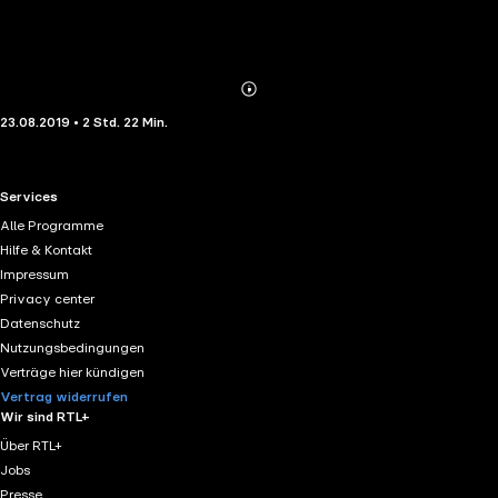
Abonnieren
Mehr
23.08.2019 • 2 Std. 22 Min.
Details
RTL+ useful links.
Services
Alle Programme
Hilfe & Kontakt
Impressum
Privacy center
Datenschutz
Nutzungsbedingungen
Verträge hier kündigen
Vertrag widerrufen
Wir sind RTL+
Über RTL+
Jobs
Presse