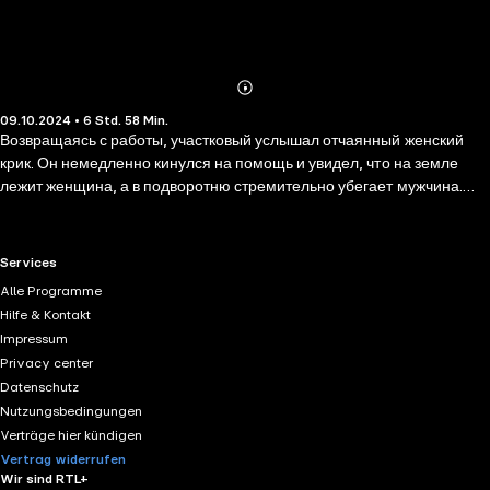
Abonnieren
Mehr
09.10.2024 • 6 Std. 58 Min.
Details
Возвращаясь с работы, участковый услышал отчаянный женский
крик. Он немедленно кинулся на помощь и увидел, что на земле
лежит женщина, а в подворотню стремительно убегает мужчина.
Догнать преступника милиционер не смог. Когда же он вернулся, то
с изумлением обнаружил, что жертва исчезла… Следователь
капитан Алексей Лобанов выяснил, что женщину звали Татьяна
RTL+ useful links.
Services
Рогачева, работала она в книжном магазине. А скрывшийся с места
Alle Programme
происшествия — ее брат Артем, который постоянно вымогал у
Hilfe & Kontakt
сестры деньги. Капитан Лобанов готов был квалифицировать дело
Impressum
как обычную семейную разборку, но события неожиданно приняли
Privacy center
серьезный оборот…
Datenschutz
Nutzungsbedingungen
Verträge hier kündigen
Vertrag widerrufen
Wir sind RTL+