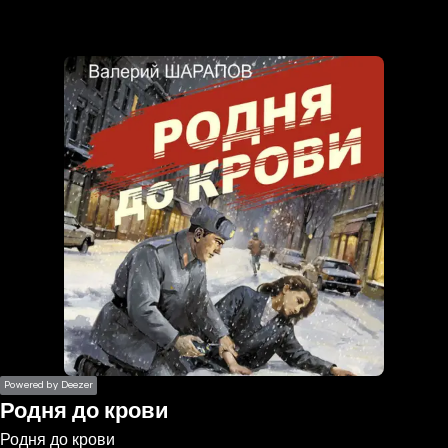
the
h page
 main
nt
the
ibility
ment
Powered by Deezer
Родня до крови
Родня до крови