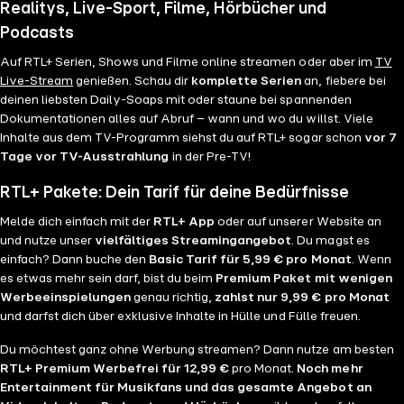
Realitys, Live-Sport, Filme, Hörbücher und
Podcasts
Auf RTL+ Serien, Shows und Filme online streamen oder aber im
TV
Live-Stream
genießen. Schau dir
komplette Serien
an, fiebere bei
deinen liebsten Daily-Soaps mit oder staune bei spannenden
Dokumentationen alles auf Abruf – wann und wo du willst. Viele
Inhalte aus dem TV-Programm siehst du auf RTL+ sogar schon
vor 7
Tage vor TV-Ausstrahlung
in der Pre-TV!
RTL+ Pakete: Dein Tarif für deine Bedürfnisse
Melde dich einfach mit der
RTL+ App
oder auf unserer Website an
und nutze unser
vielfältiges Streamingangebot
. Du magst es
einfach? Dann buche den
Basic Tarif für 5,99 € pro Monat
. Wenn
es etwas mehr sein darf, bist du beim
Premium Paket mit wenigen
Werbeeinspielungen
genau richtig,
zahlst nur 9,99 € pro Monat
und darfst dich über exklusive Inhalte in Hülle und Fülle freuen.
Du möchtest ganz ohne Werbung streamen? Dann nutze am besten
RTL+ Premium Werbefrei für 12,99 €
pro Monat.
Noch mehr
Entertainment für Musikfans und das gesamte Angebot an