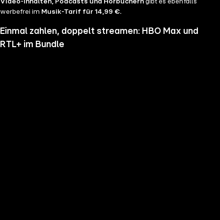
Video-Inhalten, Podcasts und Hörbüchern
gibt es ebenfalls
werbefrei im
Musik-Tarif für 14,99 €.
Einmal zahlen, doppelt streamen: HBO Max und
RTL+ im Bundle
Wenn du nicht genug vom Streamen bekommst und noch mehr
Serien, Filme und Blockbuster sehen möchtest, hol dir RTL+ und HBO
Max im Bundle. Erlebe Serien-Highlights wie "Heated Rivalry", "The
Pitt" oder "House of the Dragon" und genieße das volle Angebote
beider Welten zu einem Preis. Du hast die Wahl zwischen
RTL+
Premium & HBO Max Basis mit Werbung für 11,99 € pro
Monat
und
RTL+ Premium Werbefrei & HBO Max Standard für 17,99 €
im Monat.
Keine Sorge, sollte es dir unser Angebot nicht mehr zusagen, kannst
du
jederzeit monatlich kündigen
.
Hier findest du alle
Angebotsinformationen und Vorteile in der Übersicht
.
Die besten Serien, Daily Soaps und Seifenopern
Du möchtest Serien wie
Der Lehrer
, Brooklyn Nine Nine,
Mocro Maffia
oder
Young Sheldon
anschauen? Dann bist du auf RTL+ richtig, denn