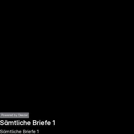
the
h page
 main
nt
the
ibility
ment
Powered by Deezer
Sämtliche Briefe 1
Sämtliche Briefe 1