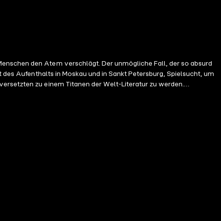
 Menschen den Atem verschlägt. Der unmögliche Fall, der so absurd
ot des Aufenthalts in Moskau und in Sankt Petersburg, Spielsucht, um
versetzten zu einem Titanen der Welt-Literatur zu werden.
is, der im Austausch mit seinen Brief-Adressaten seine Hoffnungen
d Bestrebungen wiedergibt und mit verwandten Seelen aufgrund
ziemlich genau die Hälfte sämtlicher Briefe Dostojewskis.