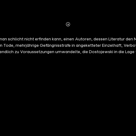
Abonnieren
Mehr
Details
n schlicht nicht erfinden kann, einen Autoren, dessen Literatur den
um Tode, mehrjährige Gefängnisstrafe in angeketteter Einzelhaft, Verb
tendlich zu Voraussetzungen umwandelte, die Dostojewski in die Lage 
 vorliegenden Briefen tauchen wir ab in die Gedankenwelt Dostojewsk
e literarischen Projekte, seine Absichten, Einsichten, Meinungen un
pannend – Witzig – Aufschlussreich! Auf diesem Hörbuch befindet sich 