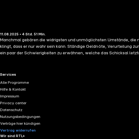
11.08.2025 • 4 Std. 51 Min.
Manchmal gebären die widrigsten und unmöglichsten Umstände, die ma
klingt, dass er nur wahr sein kann. Ständige Geldnöte, Verurteilung z
ein paar der Schwierigkeiten zu erwähnen, welche das Schicksal letz
Gewissermaßen das Staubkorn, das sich zur Sonne entwickelte. In den
und Wünsche für Gegenwart und Zukunft, seine akuten Probleme, sein
familiärer, freundschaftlicher und beruflicher Bande kommuniziert. S
RTL+ useful links.
Services
Alle Programme
Hilfe & Kontakt
Impressum
Privacy center
Datenschutz
Nutzungsbedingungen
Verträge hier kündigen
Vertrag widerrufen
Wir sind RTL+