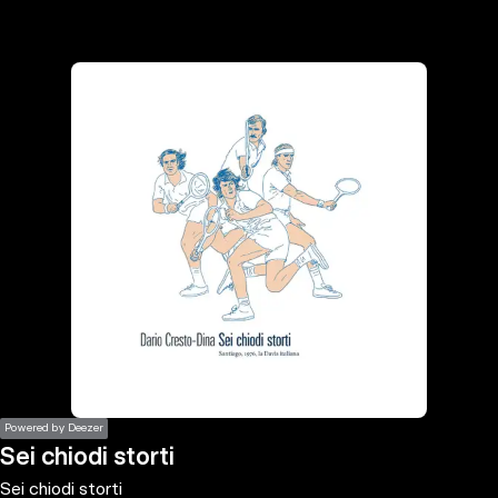
the
h page
 main
nt
the
ibility
ment
Powered by Deezer
Sei chiodi storti
Sei chiodi storti