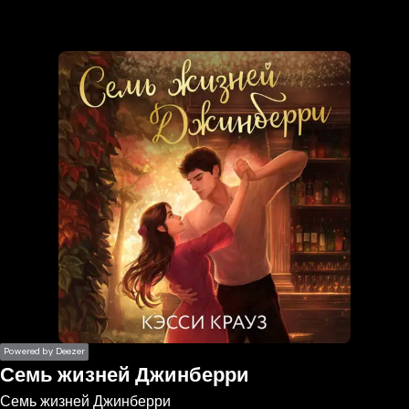
the
h page
 main
nt
the
ibility
ment
Powered by Deezer
Семь жизней Джинберри
Семь жизней Джинберри