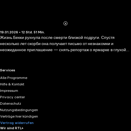
Abonnieren
Mehr
19.01.2026 • 12 Std. 51 Min.
Details
Жизнь Бекки рухнула после смерти близкой подруги. Спустя
несколько лет скорби она получает письмо от незнакомки и
неожиданное приглашение — снять репортаж о ярмарке в глухой
деревушке Джинберри. Бекки не подозревает, что ее выбор изменит
судьбы семи человек. За уютным бытом и рецептами имбирного
мармелада жители Джинберри скрывают страшную тайну. Кого-то
RTL+ useful links.
Services
ждет возмездие а кого-то — любовь всей жизни.
Alle Programme
Hilfe & Kontakt
Impressum
Privacy center
Datenschutz
Nutzungsbedingungen
Verträge hier kündigen
Vertrag widerrufen
Wir sind RTL+