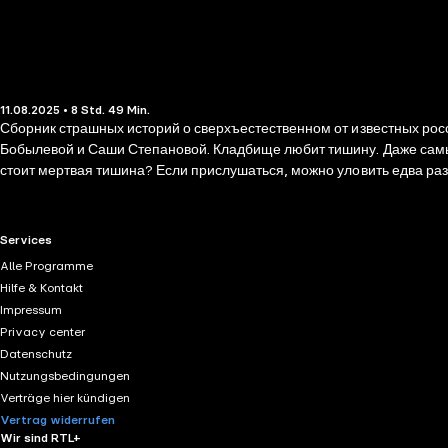
11.08.2025 • 8 Std. 49 Min.
Сборник страшных историй о сверхъестественном от известных ро
Бобылевой и Саши Степановой. Кладбище любит тишину. Даже самые беспечные визитеры невольно понижают голос, оказавшись в пределах этого царства вечного покоя. Но действительно ли на погосте
стоит мертвая тишина? Если прислушаться, можно уловить едва различимый шепот… О чем нам хотят поведать усопшие? И готовы ли мы услышать их рассказ?
историй о живых, умерших и той зримой границе, что их разделяет
RTL+ useful links.
Services
Alle Programme
Hilfe & Kontakt
Impressum
Privacy center
Datenschutz
Nutzungsbedingungen
Verträge hier kündigen
Vertrag widerrufen
Wir sind RTL+