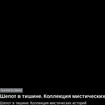
the
h page
 main
nt
the
ibility
ment
Powered by Deezer
Шепот в тишине. Коллекция мистически
Шепот в тишине. Коллекция мистических историй