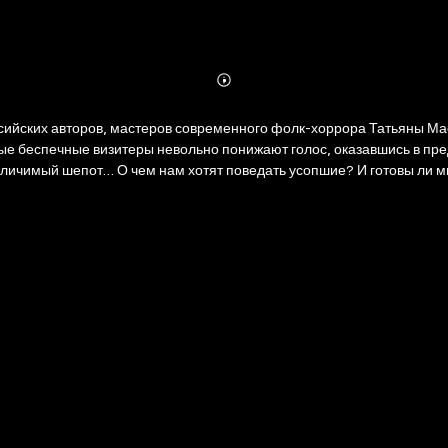
Abonnieren
Mehr
Details
ссийских авторов, мастеров современного фолк-хоррора Татьяны М
 «Шепот в тишине» – сборник мистических
. Книга станет отличным подарком подросткам и взрослым – всем по