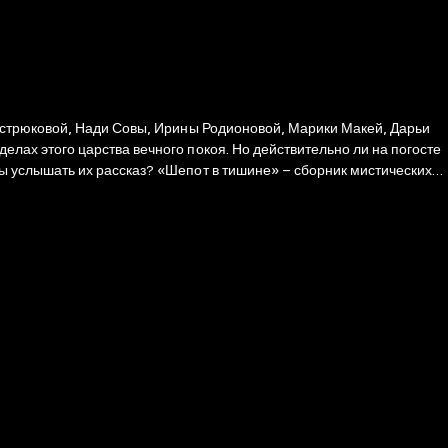
астрюковой, Нади Совы, Ирины Родионовой, Марики Макей, Дарьи
клонникам фэнтези, фольклора и историй о паранормальном.