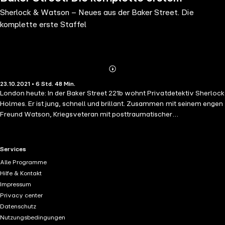
Sherlock & Watson – Neues aus der Baker Street. Die
Staffel
komplette erste Staffel
Abonnieren
Mehr
23.10.2021 • 6 Std. 48 Min.
Details
London heute: In der Baker Street 221b wohnt Privatdetektiv Sherlock
Holmes. Er ist jung, schnell und brillant. Zusammen mit seinem engen
Freund Watson, Kriegsveteran mit posttraumatischer
Belastungsstörung und passionierter Blogschreiber, sagt er seinem
Erzrivalen Moriarty den Kampf an. Können Sherlock und Watson dem
Meisterverbrecher ein für alle Mal das Handwerk legen? Die Hörspiel-
RTL+ useful links.
Services
Box versammelt alle fünf Fälle der ersten Staffel von »Sherlock &
Alle Programme
Watson« – rasant, modern und unglaublich spannend! Die Box
Hilfe & Kontakt
enthält: • Das Rätsel von Musgrave Abbey (Fall 1) • Ein Fluch in
Impressum
Rosarot (Fall 2) • Die Spur des Teufels (Fall 3) • Der Somerset-Fall
Privacy center
(Fall 4) • Der letzte Tanz (Fall 5)
Datenschutz
Nutzungsbedingungen