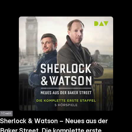
the
h page
 main
nt
the
ibility
ment
1 Credit
Sherlock & Watson – Neues aus der
Baker Street. Die komplette erste