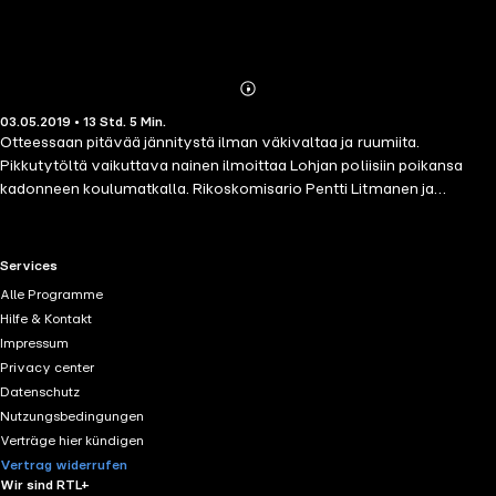
Abonnieren
Mehr
03.05.2019 • 13 Std. 5 Min.
Details
Otteessaan pitävää jännitystä ilman väkivaltaa ja ruumiita.
Pikkutytöltä vaikuttava nainen ilmoittaa Lohjan poliisiin poikansa
kadonneen koulumatkalla. Rikoskomisario Pentti Litmanen ja
rikosylikonstaapeli Noora Nurkka kohdistavat tutkinnan painopisteen
kouluyhteisöön. Yhteistyön sijaan he kohtaavat vastustusta ja
pelkoa, erityisesti kun paljastuu, että kadonnut poika on viety
RTL+ useful links.
Services
väkipakolla. Suurennuslasin alle joutuvat niin oppilaat kuin koulun
Alle Programme
henkilökuntakin. Vähitellen pinnan alta kohoaa koulukiusaamis-ja
Hilfe & Kontakt
pedofiiliepäilyjä, mikä saa pikkukaupungin kuohunnan valtaan.
Impressum
Henkisesti raskaan tutkinnan lisäksi Noora Nurkka ja Pentti Litmanen
Privacy center
joutuvat painimaan yksityiselämänsä ongelmien kanssa. Kun
Datenschutz
sieppaajan henkilöllisyys traagisen tapahtuman seurauksena
Nutzungsbedingungen
paljastuu, Lohjan poliisi käsittää ahdistuneena, että aika on
Verträge hier kündigen
valumassa loppuun. Onnistuvatko he selvittämään pojan olinpaikan
Vertrag widerrufen
ennen kuin on liian myöhäistä?
Wir sind RTL+