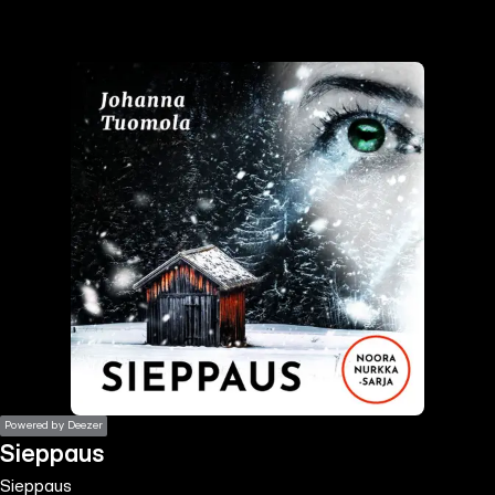
the
h page
 main
nt
the
ibility
ment
Powered by Deezer
Sieppaus
Sieppaus