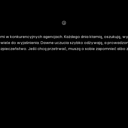
Abonnieren
Mehr
Details
gami w konkurencyjnych agencjach. Każdego dnia kłamią, oszukują, wy
ie wiele do wyjaśnienia. Dawne uczucia szybko odżywają, a prowadz
ebezpieczeństwo. Jeśli chcą przetrwać, muszą o sobie zapomnieć albo 