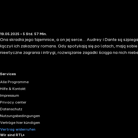
19.05.2025 • 5 Std. 57 Min.
Ona skradła jego tajemnice, a on jej serce… Audrey i Dante są szpie
łączył ich zakazany romans. Gdy spotykają się po latach, mają sob
nieetyczne zagrania i intrygi, rozwiązanie zagadki ściąga na nich ni
gra w tle.
RTL+ useful links.
Services
Alle Programme
Hilfe & Kontakt
Impressum
Privacy center
Datenschutz
Nutzungsbedingungen
Verträge hier kündigen
Vertrag widerrufen
Wir sind RTL+