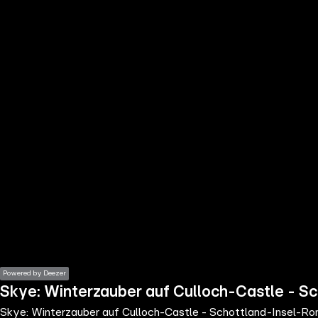
the
h page
 main
nt
the
ibility
ment
Powered by Deezer
Skye: Winterzauber auf Culloch-Castle - S
Skye: Winterzauber auf Culloch-Castle - Schottland-Insel-R