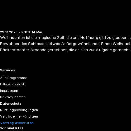
29.11.2025 • 5 Std. 14 Min.
Weihnachten ist die magische Zeit, die uns Hoffnung gibt zu glauben, 
Bewohner des Schlosses etwas Außergewöhnliches. Einen Weihnachtsma
Bäckerstochter Amanda gerechnet, die es sich zur Aufgabe gemacht ha
einschüchtern lassen würde. Ein Plan muss her! Doch was passiert, we
perfekt. Für Gefühlsduseleien bleibt keine Zeit, denn Tante Ella hat 
Wenn sie sich da mal nicht irrt ... Ein absoluter Weihnachtsgenuss f
RTL+ useful links.
Services
liebenswerte Tante, eine Prise unvorhersehbarer Liebe und einen ve
Alle Programme
Hilfe & Kontakt
Impressum
Privacy center
Datenschutz
Nutzungsbedingungen
Verträge hier kündigen
Vertrag widerrufen
Wir sind RTL+