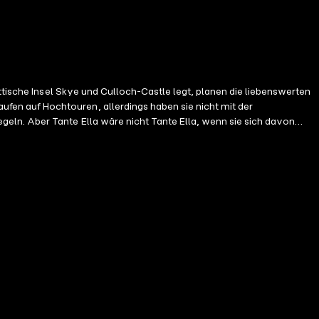
ttische Insel Skye und Culloch-Castle legt, planen die liebenswerten
en auf Hochtouren, allerdings haben sie nicht mit der
eln. Aber Tante Ella wäre nicht Tante Ella, wenn sie sich davon
noch auf ihre Jugendliebe John trifft, ist das Weihnachtschaos
on Herzklopfen und Schmetterlingen im Bauch schon längst vorbei sind.
ches Schloss und deren warmherzige schottische Familie. Dazu eine
cht.