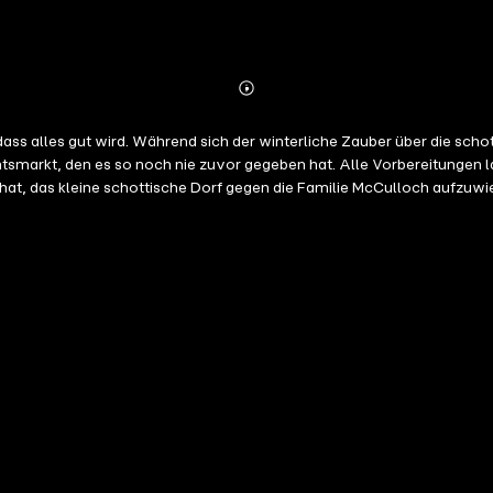
Abonnieren
Mehr
Details
dass alles gut wird. Während sich der winterliche Zauber über die scho
rkt, den es so noch nie zuvor gegeben hat. Alle Vorbereitungen lauf
t, das kleine schottische Dorf gegen die Familie McCulloch aufzuwieg
nn Amors Pfeil diesen durchkreuzt? Als Ella zu allem Überfluss auch 
eine wichtige Mission! Außerdem ist sie der Meinung, dass die Zeiten v
ürs Herz! Was braucht man mehr, als eine Geschichte über ein romantis
rschneiten Weihnachtsmarkt, der einen wunderbaren Neuanfang verspri