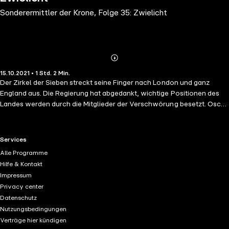
Sonderermittler der Krone, Folge 35: Zwielicht
Abonnieren
Mehr
15.10.2021 • 1 Std. 2 Min.
Details
Der Zirkel der Sieben streckt seine Finger nach London und ganz
England aus. Die Regierung hat abgedankt, wichtige Positionen des
Landes werden durch die Mitglieder der Verschwörung besetzt. Oscar
Wilde und Mycroft Holmes sind gezwungen, aus dem Verborgenen
heraus zu agieren. Auf dem verlassenen Gelände eines stillgelegten
Güterbahnhofs kommt es zu einem dramatischen Kampf zwischen
RTL+ useful links.
Services
den Sonderermittlern der Krone und dem Zirkel der Sieben. Nicht
Alle Programme
weniger als das Schicksal der Welt steht dabei auf dem Spiel. Gibt es
Hilfe & Kontakt
noch eine Hoffnung?
Impressum
Privacy center
Datenschutz
Nutzungsbedingungen
Verträge hier kündigen