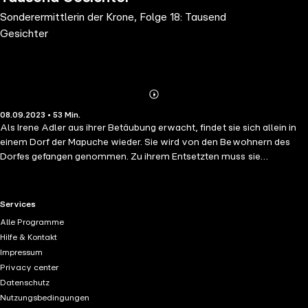
Sonderermittlerin der Krone, Folge 18: Tausend
Gesichter
Abonnieren
Mehr
08.09.2023 • 53 Min.
Details
Als Irene Adler aus ihrer Betäubung erwacht, findet sie sich allein in
einem Dorf der Mapuche wieder. Sie wird von den Bewohnern des
Dorfes gefangen genommen. Zu ihrem Entsetzten muss sie
feststellen, dass sich Theodora Sachs und Aleister Crowley ebenfalls
in dem Dorf aufhalten. Im Gegensatz zu ihr werden die beiden
allerdings als Gäste behandelt. Währenddessen sorgt sich Mr. Wu in
RTL+ useful links.
Services
Temuco über das plötzliche Verschwinden von Irene Adler. Mithilfe
Alle Programme
von Dr. Duerte und Fernando Abad setzt er alle Hebel in Bewegung,
Hilfe & Kontakt
um ein Lebenszeichen von der Sonderermittlerin der Krone zu
Impressum
erhalten.
Privacy center
Datenschutz
Nutzungsbedingungen