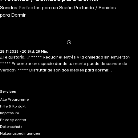
Sonidos Perfectos para un Sueño Profundo / Sonidos
para Dormir
Abonnieren
Mehr
29.11.2025 • 20 Std. 28 Min.
Details
¿Te gustaría…? ***** Reducir el estrés y la ansiedad sin esfuerzo?
***** Encontrar un espacio donde tu mente pueda descansar de
verdad? ***** Disfrutar de sonidos ideales para dormir
profundamente, meditar y desconectar del mundo? El ser humano
siempre ha sentido una mezcla de admiración y respeto por la
grandeza de la naturaleza. Pero además de poderosa, la naturaleza
RTL+ useful links.
Services
es también un refugio: un lugar que nos protege, nos calma y nos
Alle Programme
devuelve el equilibrio cuando el ruido de la vida cotidiana se hace
Hilfe & Kontakt
demasiado intenso. Este audiolibro te invita a entrar en ese refugio.
Impressum
"Ultimate Sleep Sounds" combina paisajes sonoros que relajan de
Privacy center
inmediato con texturas musicales delicadas, para ayudarte a soltar
Datenschutz
tensiones, recuperar claridad mental y encontrar un bienestar
Nutzungsbedingungen
profundo, tanto de día como de noche. Dentro del audiolibro