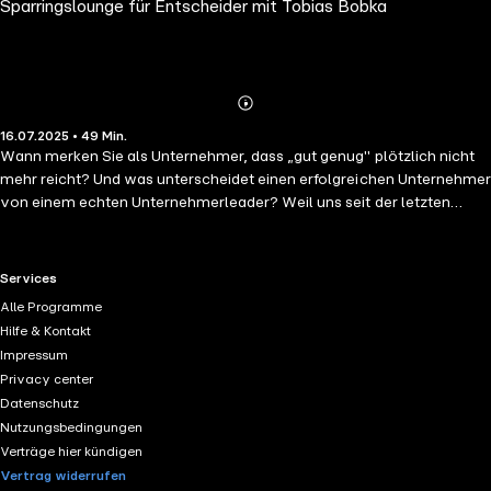
Sparringslounge für Entscheider mit Tobias Bobka
Schwarzgurt-Unternehmer.
Abspielen
Mehr
16.07.2025 • 49 Min.
Details
Wann merken Sie als Unternehmer, dass „gut genug" plötzlich nicht
mehr reicht? Und was unterscheidet einen erfolgreichen Unternehmer
von einem echten Unternehmerleader? Weil uns seit der letzten
Folge viele spannende Fragen erreicht haben, spricht Tobias Bobka
heute erneut mit Stefan Merath, Deutschlands führendem
Unternehmercoach und Autor des Bestsellers „Die Schwarzgurt-
RTL+ useful links.
Services
Unternehmer". Heute über den entscheidenden Sprung vom reinen
Alle Programme
Überleben zur nachhaltigen unternehmerischen Wirkung. In dieser
Hilfe & Kontakt
tiefgreifenden Folge erfahren Sie, warum Strategie immer mit der
Impressum
eigenen Identität beginnt und wie Sie durch innere Klarheit äußere
Privacy center
Erfolge erschaffen. Stefan Merath teilt einzigartige Einblicke und
Datenschutz
verrät, wie Sie Ihre wahre Unternehmeridentität finden, den höheren
Nutzungsbedingungen
Sinn Ihres Unternehmens erkennen und Ihr Unternehmen so
Verträge hier kündigen
aufstellen, dass es auch ohne Ihre tägliche Präsenz erfolgreich
Vertrag widerrufen
wächst. Außerdem hören Sie ein inspirierendes Praxisbeispiel, wie ein