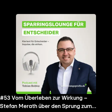
the
h page
 main
nt
the
ibility
ment
#53 Vom Überleben zur Wirkung –
Stefan Merath über den Sprung zum