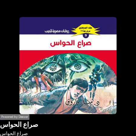
the
h page
 main
nt
the
ibility
ment
Powered by Deezer
صراع الحواس
صراع الحواس