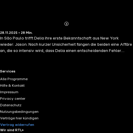
Abonnieren
Mehr
28.11.2025 • 28 Min.
Details
In São Paulo trifft Delia ihre erste Bekanntschaft aus New York
wieder: Jason. Nach kurzer Unsicherheit fangen die beiden eine Affäre
an, die so intensiv wird, dass Delia einen entscheidenden Fehler
macht. Sie überschreitet eine Grenze, und erschüttert Gordians
Vertrauen in sie zutiefst.
RTL+ useful links.
Services
Alle Programme
Hilfe & Kontakt
Impressum
Privacy center
Datenschutz
Nutzungsbedingungen
Verträge hier kündigen
Vertrag widerrufen
Wir sind RTL+