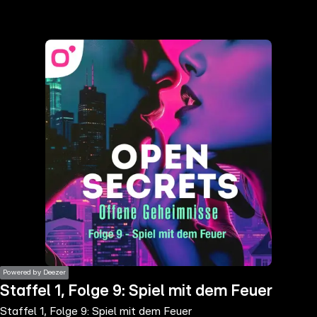
the
h page
 main
nt
the
ibility
ment
Powered by Deezer
Staffel 1, Folge 9: Spiel mit dem Feuer
Staffel 1, Folge 9: Spiel mit dem Feuer