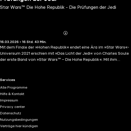
Star Wars™ Die Hohe Republik - Die Prüfungen der Jedi
Abonnieren
Mehr
16.03.2026 • 16 Std. 43 Min.
Details
Mit dem Finale der »Hohen Republik« endet eine Ära im »Star Wars«-
Universum 2021 erschien mit »Das Licht der Jedi« von Charles Soule
der erste Band von »Star Wars™ – Die Hohe Republik«. Mit ihm
startete eine neue Ära im Star-Wars-Universum und der Roman stieg
direkt auf der SPIEGEL-Bestsellerliste ein. Nun, fünf Jahre und zehn
Romane später, erreicht diese Ära ihren vorläufigen Höhepunkt.
RTL+ useful links.
Services
Charles Soule beendet, was er begann, ebenso dramatisch,
Alle Programme
mitreißend und episch wie »Das Licht der Jedi«. Denn nicht alle
Hilfe & Kontakt
werden die letzte Schlacht zwischen den Jedi und den Nihil überleben
Impressum
… Ungekürzte Lesung mit Oliver Siebeck 16h 44min
Privacy center
Datenschutz
Nutzungsbedingungen
Verträge hier kündigen