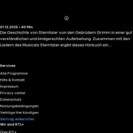
Abonnieren
Mehr
01.12.2025 • 40 Min.
Details
Die Geschichte von Sterntaler von den Gebrüdern Grimm in einer gut
verständlichen und kindgerechten Aufarbeitung. Zusammen mit den
Liedern des Musicals Sterntaler ergibt dieses Hörbuch ein
abwechslungsreiches Hörerlebnis für Jung und Alt.
RTL+ useful links.
Services
Alle Programme
Hilfe & Kontakt
Impressum
Privacy center
Datenschutz
Nutzungsbedingungen
Verträge hier kündigen
Vertrag widerrufen
Wir sind RTL+
Über RTL+