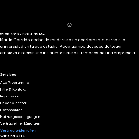
Abonnieren
Mehr
31.08.2019 • 3 Std. 35 Min.
Details
Martín Garrrido acaba de mudarse a un apartamento cerca a la
universidad en la que estudia. Poco tiempo después de llegar
empieza a recibir una insistente serie de llamadas de una empresa de
mensajería que intenta localizar a Alejandro Villabona. Al principio,
Martín ignora las llamadas pensando que se trata de una broma de
alguno de sus amigos, pero los hechos le demostrarán que estaba
RTL+ useful links.
Services
equivocado. Martín descubre que Villabona era el antiguo inquilino de
Alle Programme
su apartamento y que su desaparición se debe a algo fuera de lo
Hilfe & Kontakt
común. A partir de entonces se inmiscuye en una trama que pone en
Impressum
riesgo su apacible vida de estudiante.
Privacy center
Datenschutz
Nutzungsbedingungen
Verträge hier kündigen
Vertrag widerrufen
Wir sind RTL+