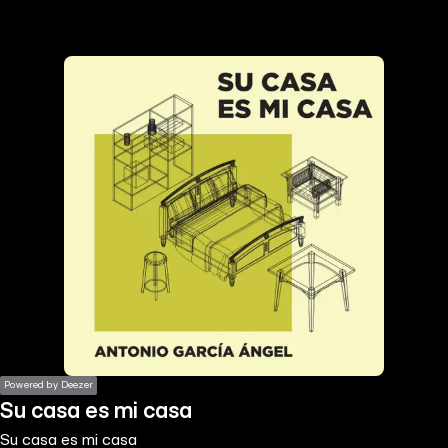
the
h page
 main
nt
the
ibility
ment
Powered by Deezer
Su casa es mi casa
Su casa es mi casa