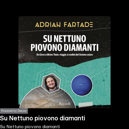
the
h page
 main
nt
the
ibility
ment
Powered by Deezer
Su Nettuno piovono diamanti
Su Nettuno piovono diamanti