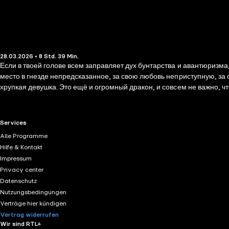
28.03.2026 • 8 Std. 39 Min.
Если в твоей голове всем заправляет дух бунтарства и авантюризма, 
место в гнезде непредсказанное, за свою любовь неприступную, за с
хрупкая девушка. Это ещё и огромный дракон, и совсем не важно, ч
RTL+ useful links.
Services
Alle Programme
Hilfe & Kontakt
Impressum
Privacy center
Datenschutz
Nutzungsbedingungen
Verträge hier kündigen
Vertrag widerrufen
Wir sind RTL+