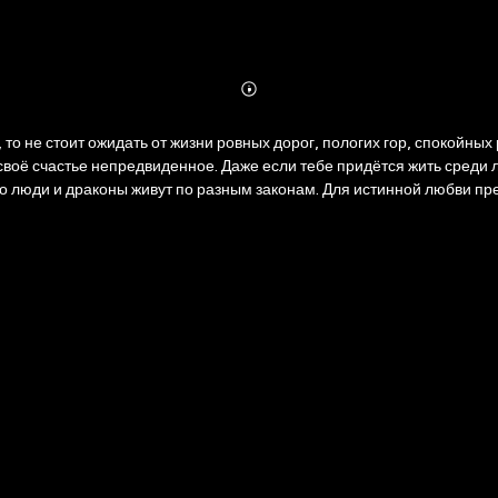
Abonnieren
Mehr
Details
то не стоит ожидать от жизни ровных дорог, пологих гор, спокойных 
воё счастье непредвиденное. Даже если тебе придётся жить среди лю
то люди и драконы живут по разным законам. Для истинной любви пре