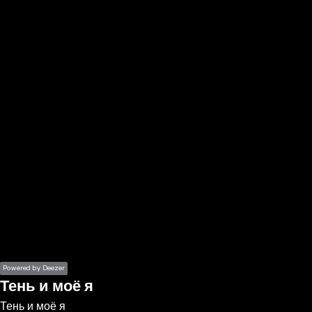
the
h page
 main
nt
the
ibility
ment
Powered by Deezer
Тень и моё я
Тень и моё я