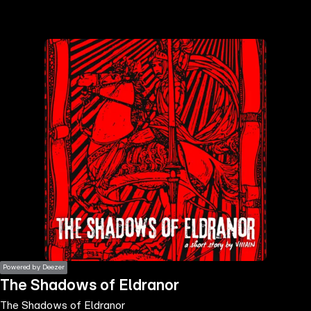
the
h page
 main
nt
the
ibility
ment
Powered by Deezer
The Shadows of Eldranor
The Shadows of Eldranor