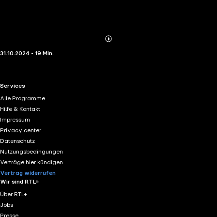
Abonnieren
Mehr
31.10.2024 • 19 Min.
Details
RTL+ useful links.
Services
Alle Programme
Hilfe & Kontakt
Impressum
Privacy center
Datenschutz
Nutzungsbedingungen
Verträge hier kündigen
Vertrag widerrufen
Wir sind RTL+
Über RTL+
Jobs
Presse