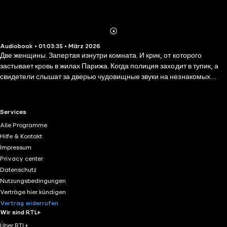
Abonnieren
Mehr
Audiobook • 01:03:35 • März 2026
Details
Две женщины. Запертая изнутри комната. И крик, от которого
застывает кровь в жилах Парижа. Когда полиция заходит в тупик, а
свидетели слышат за дверью чудовищные звуки на незнакомых
языках, в дело вступает С. Огюст Дюпен. «Убийство на улице Морг»
— не просто первый детектив в истории; это интеллектуальная
дуэль с самой тёмной стороной человеческой природы. Эдгар
RTL+ useful links.
Services
Аллан По мастерски сочетает готический хоррор и кристально
Alle Programme
чистую логику. В аудиоформате напряжение становится
Hilfe & Kontakt
осязаемым: каждый шорох в ночном Париже и каждая деталь
Impressum
головоломки ведут к разгадке, которая поражает своей немыслимой
Privacy center
жестокостью. Готовы ли вы следовать за холодным разумом туда,
Datenschutz
где бессильны чувства?
Nutzungsbedingungen
Verträge hier kündigen
Vertrag widerrufen
Wir sind RTL+
Über RTL+