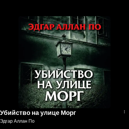
the
h page
 main
nt
the
ibility
ment
Убийство на улице Морг
Эдгар Аллан По