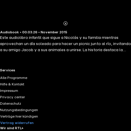
Abonnieren
Mehr
Audiobook • 00:03:26 • November 2015
Details
Este audiolibro infantil que sigue a Nicolás y su familia mientras
aprovechan un día soleado para hacer un picnic junto al río, invitando
a su amigo Jacob y a sus animales a unirse. La historia destaca la
alegría de estar al aire libre, jugar, compartir y disfrutar de momentos
simples con seres queridos.
RTL+ useful links.
Services
Alle Programme
Hilfe & Kontakt
Impressum
Privacy center
Datenschutz
Nutzungsbedingungen
Verträge hier kündigen
Vertrag widerrufen
Wir sind RTL+