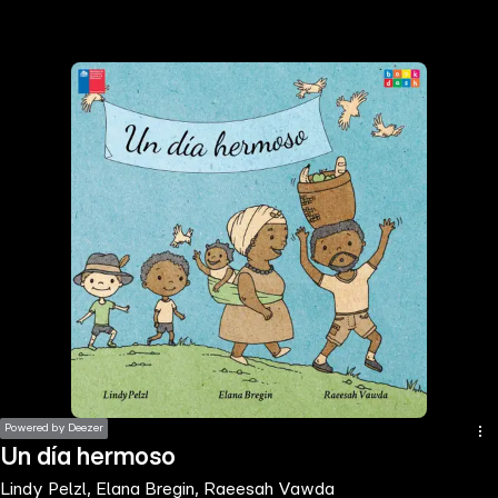
the
h page
 main
nt
the
ibility
ment
Powered by Deezer
Un día hermoso
Lindy Pelzl, Elana Bregin, Raeesah Vawda