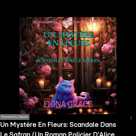
the
h page
 main
nt
the
ibility
ment
Powered by Deezer
Un Mystère En Fleurs: Scandale Dans
Le Safran (Un Roman Policier D'Alice