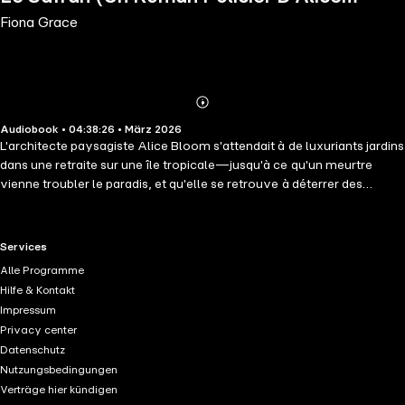
Fiona Grace
Bloom — Tome 4)
Abonnieren
Mehr
Audiobook • 04:38:26 • März 2026
Details
L'architecte paysagiste Alice Bloom s'attendait à de luxuriants jardins
dans une retraite sur une île tropicale—jusqu'à ce qu'un meurtre
vienne troubler le paradis, et qu'elle se retrouve à déterrer des
indices pour démasquer un assassin. Au milieu d'intrigues tropicales
et de relations qui s'épanouissent, Alice parviendra-t-elle à élaguer la
liste des suspects avant que le tueur ne frappe à nouveau? Il s'agit du
RTL+ useful links.
Services
quatrième roman d'une nouvelle série de l'auteure de romans
Alle Programme
policiers intimistes Fiona Grace. Cette série est un mystère intimiste
Hilfe & Kontakt
captivant et charmant qui vous invite dans un cadre pittoresque,
Impressum
rempli d'humour, de romance, et de rebondissements surprenants.
Privacy center
Vous veillerez bien au-delà de l'heure du coucher en tombant
Datenschutz
amoureux de votre nouvelle héroïne préférée. Les prochains livres
Nutzungsbedingungen
de la série sont également disponibles!
Verträge hier kündigen