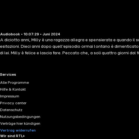
Audiobook • 10:07:29 • Juni 2024
A diciotto anni, Milly è una ragazza allegra e spensierata e quando il s
esitazioni. Dieci anni dopo quell'episodio ormai lontano è dimenticato
di lei. Milly è felice e lascia fare. Peccato che, a soli quattro giorni dal 
RTL+ useful links.
Services
Alle Programme
Hilfe & Kontakt
Impressum
Privacy center
Datenschutz
Nutzungsbedingungen
Verträge hier kündigen
Vertrag widerrufen
Wir sind RTL+