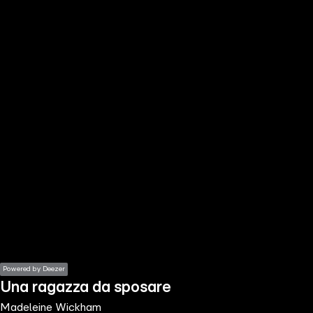
the
h page
 main
nt
the
ibility
ment
Powered by Deezer
Una ragazza da sposare
Madeleine Wickham