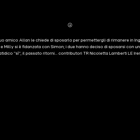
Abonnieren
Mehr
Details
uo amico Allan le chiede di sposarlo per permettergli di rimanere in Ing
 e Milly si è fidanzata con Simon; i due hanno deciso di sposarsi con 
fatidico "sì", il passato ritorni... contributori TR Nicoletta Lamberti LE Ir