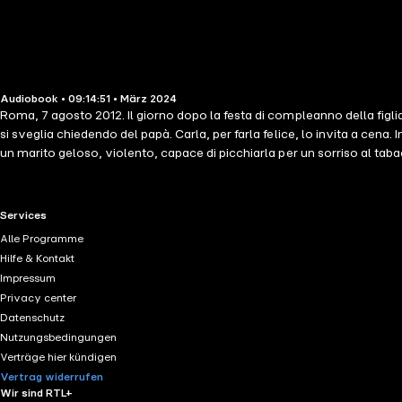
Audiobook • 09:14:51 • März 2024
Roma, 7 agosto 2012. Il giorno dopo la festa di compleanno della figl
si sveglia chiedendo del papà. Carla, per farla felice, lo invita a cena.
un marito geloso, violento, capace di picchiarla per un sorriso al tabac
perdono le tracce. Carla e i figli maggiori lo cercano disperatamente; e 
amici si mobilitano per scoprire la verità a modo loro. Sarà però la po
contemporaneo, Antonella Lattanzi costruisce un meccanismo narrati
RTL+ useful links.
Services
colpa e giustizia, amore e violenza. contributori LE Rosa Palasciano
Alle Programme
Hilfe & Kontakt
Impressum
Privacy center
Datenschutz
Nutzungsbedingungen
Verträge hier kündigen
Vertrag widerrufen
Wir sind RTL+