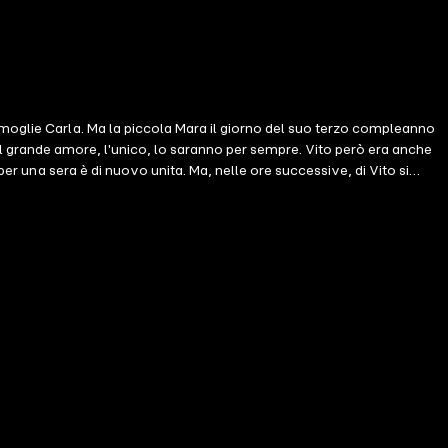
 moglie Carla. Ma la piccola Mara il giorno del suo terzo compleanno
ra il grande amore, l'unico, lo saranno per sempre. Vito però era anche
per una sera è di nuovo unita. Ma, nelle ore successive, di Vito si
i figlia. Ma ha anche una sorella e un padre potenti, in Puglia, i cui
a sola, chiara, univoca verità? Voce unica nel panorama letterario
ndo in funambolico equilibrio il crinale che separa bene e male,