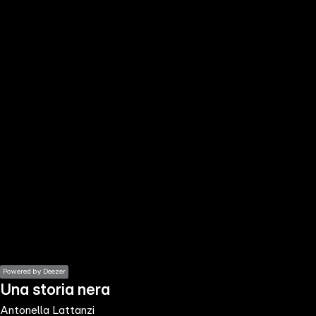
the
h page
 main
nt
the
ibility
ment
Powered by Deezer
Una storia nera
Antonella Lattanzi