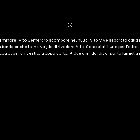
Abonnieren
Mehr
Details
ia minore, Vito Semeraro scompare nel nulla. Vito vive separato dalla
 In fondo anche lei ha voglia di rivedere Vito. Sono stati l'uno per l'alt
caio, per un vestito troppo corto. A due anni dal divorzio, la famiglia 
non sono gli unici, perché Vito da anni ha un'altra donna e un'altra quas
lizia a trovarla, una verità. Ma in questi casi può davvero esistere un
vo miracoloso popolato di creature splendidamente ambigue, percorre