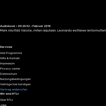
Audiobook • 00:25:52 • Februar 2019
Mark näyttää Valolle, miten leijutaan. Leonardo esittelee lentomutteri
RTL+ useful links.
Services
Alle Programme
Hilfe & Kontakt
Impressum
Privacy center
Datenschutz
Nutzungsbedingungen
Verträge hier kündigen
Vertrag widerrufen
Wir sind RTL+
Über RTL+
Jobs