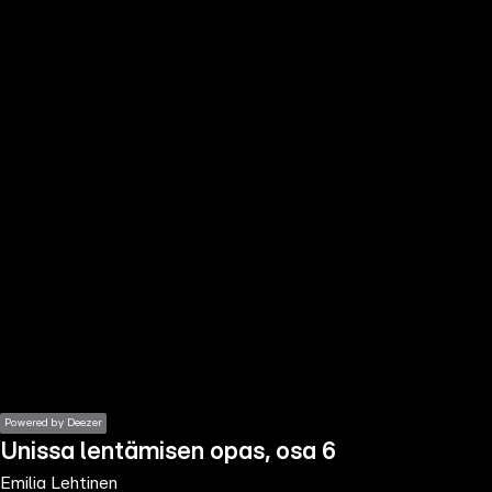
the
h page
 main
nt
the
ibility
ment
Powered by Deezer
Unissa lentämisen opas, osa 6
Emilia Lehtinen