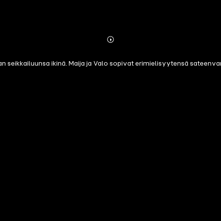
Abonnieren
Mehr
Details
seikkailuunsa ikinä. Maija ja Valo sopivat erimielisyytensä sateenvar