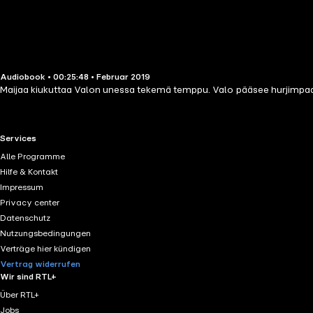
Audiobook • 00:25:48 • Februar 2019
Maijaa kiukuttaa Valon unessa tekemä temppu. Valo pääsee hurjimpaan 
RTL+ useful links.
Services
Alle Programme
Hilfe & Kontakt
Impressum
Privacy center
Datenschutz
Nutzungsbedingungen
Verträge hier kündigen
Vertrag widerrufen
Wir sind RTL+
Über RTL+
Jobs