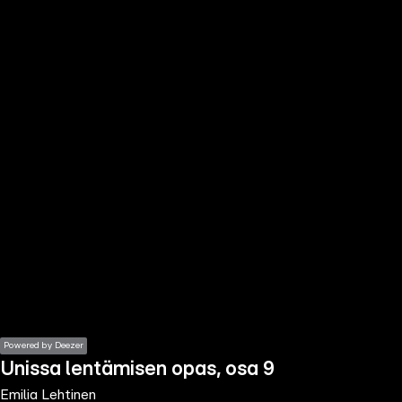
the
h page
 main
nt
the
ibility
ment
Powered by Deezer
Unissa lentämisen opas, osa 9
Emilia Lehtinen