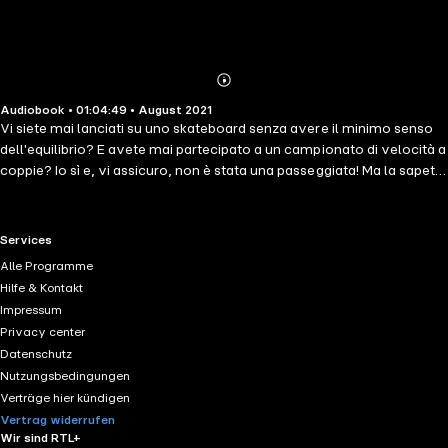
Abonnieren
Mehr
Audiobook • 01:04:49 • August 2021
Details
Vi siete mai lanciati su uno skateboard senza avere il minimo senso
dell'equilibrio? E avete mai partecipato a un campionato di velocità a
coppie? Io sì e, vi assicuro, non è stata una passeggiata! Ma la sapete
una cosa? È stato davvero stratopico! contributori LE Geronimo
Stilton
RTL+ useful links.
Services
Alle Programme
Hilfe & Kontakt
Impressum
Privacy center
Datenschutz
Nutzungsbedingungen
Verträge hier kündigen
Vertrag widerrufen
Wir sind RTL+