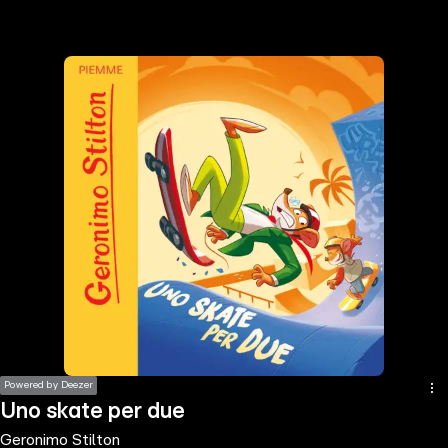
the
h page
 main
nt
the
ibility
ment
Powered by Deezer
Uno skate per due
Geronimo Stilton