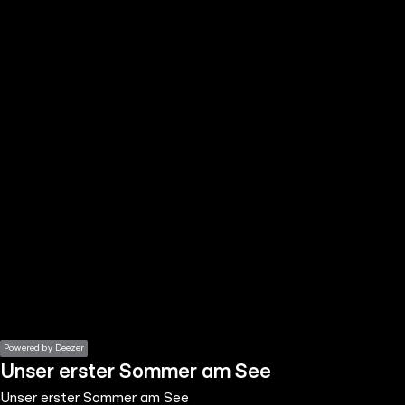
the
h page
 main
nt
the
ibility
ment
Powered by Deezer
Unser erster Sommer am See
Unser erster Sommer am See