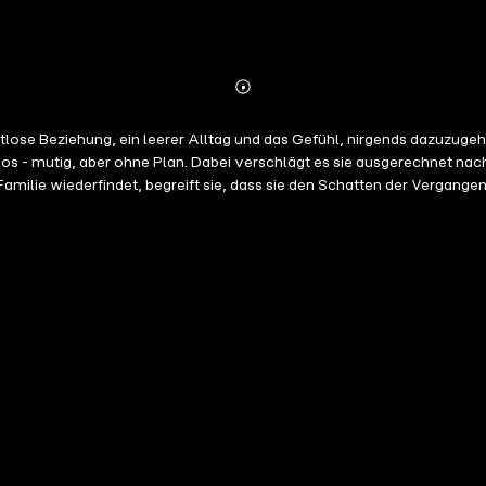
Abonnieren
Mehr
Details
lose Beziehung, ein leerer Alltag und das Gefühl, nirgends dazuzugehö
os - mutig, aber ohne Plan. Dabei verschlägt es sie ausgerechnet nac
 Familie wiederfindet, begreift sie, dass sie den Schatten der Vergang
ach einem Unfall lehnt er jede Hilfe ab - besonders ihre. Elena vers
ald auch nur sein Name fällt. Bleibt nur eines: Sie muss herausfinden, was sic
bst - und über eine Liebe, die leise beginnt, aber vielleicht alles ve