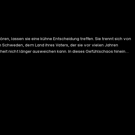
ren, lassen sie eine kühne Entscheidung treffen. Sie trennt sich von
h Schweden, dem Land ihres Vaters, der sie vor vielen Jahren
enheit nicht länger ausweichen kann. In dieses Gefühlschaos hinein
ucht, ihm aus dem Weg zu gehen. Hatte sie sich doch geschworen, sich
h hinter seiner Traurigkeit verbirgt. Eine berührende
rändern kann.