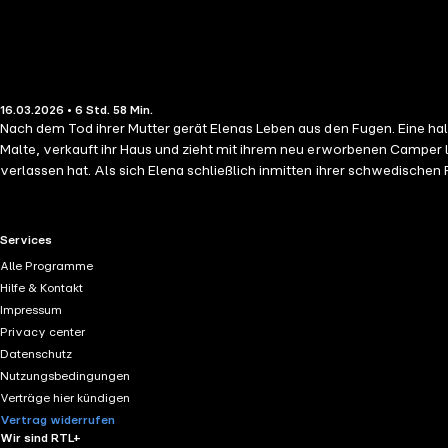
16.03.2026 • 6 Std. 58 Min.
Nach dem Tod ihrer Mutter gerät Elenas Leben aus den Fugen. Eine halt
Malte, verkauft ihr Haus und zieht mit ihrem neu erworbenen Camper l
verlassen hat. Als sich Elena schließlich inmitten ihrer schwedischen
begegnet sie Jonas, dem schweigsamen Gärtner mit traurigen Augen. N
nie wieder auf komplizierte Typen einzulassen. Allerdings hüpft ihr Herz, sob
Geschichte über Verlust und Vergebung, über das Ankommen bei sich sel
RTL+ useful links.
Services
Alle Programme
Hilfe & Kontakt
Impressum
Privacy center
Datenschutz
Nutzungsbedingungen
Verträge hier kündigen
Vertrag widerrufen
Wir sind RTL+