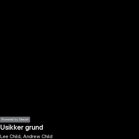
the
h page
 main
nt
the
ibility
ment
Powered by Deezer
Usikker grund
Lee Child, Andrew Child