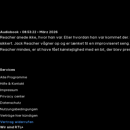
Audiobook • 08:53:22 • März 2026
Reacher anede ikke, hvor han var. Eller hvordan han var kommet der.
sikkert. Jack Reacher vågner op og er lænket til en improviseret seng.
Reacher mindes, er at have fået kørelejlighed med en bil, der blev pre
føreren af bilen. De har lappet ham sammen med henblik på at få ham t
fra Lee Child og Andrew Child med øretæver som sidste velfortjente udv
Washington Post "Heftig action og dristige, men velgennemtænkte greb
RTL+ useful links.
Services
over den hæsblæsende series velkendte opbud af knogleknasende tæsk
Alle Programme
Hilfe & Kontakt
Impressum
Privacy center
Datenschutz
Nutzungsbedingungen
Verträge hier kündigen
Vertrag widerrufen
Wir sind RTL+