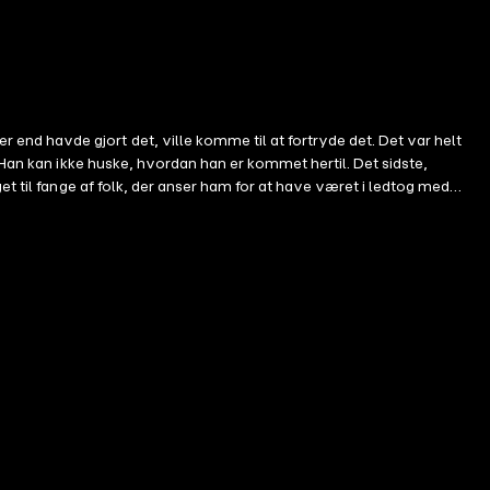
nd havde gjort det, ville komme til at fortryde det. Det var helt
 Han kan ikke huske, hvordan han er kommet hertil. Det sidste,
t til fange af folk, der anser ham for at have været i ledtog med
er er tilbage i Usikker grund, den seneste håndfaste spændingsroman
ottwist midtvejs til at sætte læseenergien yderligere i vejret." –
nal of Books "Både gamle og nye fans af Reacher vil kunne glæde sig
ers Weekley