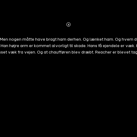
Abonnieren
Mehr
Details
 Men nogen måtte have bragt ham derhen. Og lænket ham. Og hvem der e
 Han højre arm er kommet alvorligt til skade. Hans få ejendele er væk.
sset væk fra vejen. Og at chaufføren blev dræbt. Reacher er blevet tage
il at tale. Sådan kommer det absolut ikke til at gå … --- "Jack Reach
ej." - Parade "Bind 29 i serien om Reacher føles veloplagt og har et pl
 samt en helt, der blander sig for at hjælpe andre." – New York Jour
 og forsøg på at redde verden. Serien er i gode hænder." – Publish