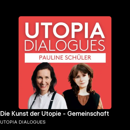
the
h page
 main
nt
the
ibility
ment
Die Kunst der Utopie - Gemeinschaft
UTOPIA DIALOGUES