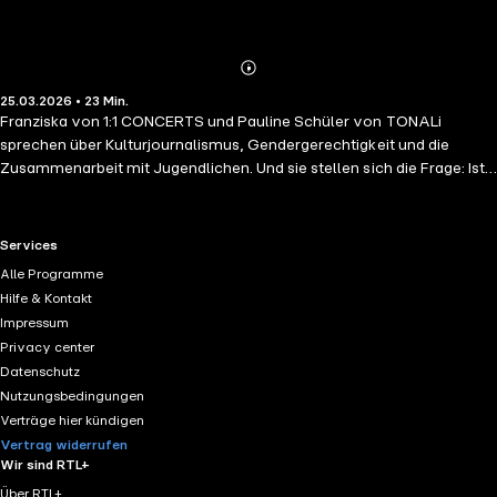
Abspielen
Mehr
25.03.2026 • 23 Min.
Details
Franziska von 1:1 CONCERTS und Pauline Schüler von TONALi
sprechen über Kulturjournalismus, Gendergerechtigkeit und die
Zusammenarbeit mit Jugendlichen. Und sie stellen sich die Frage: Ist
eine Chorprobe die perfekte Metapher für eine Utopie? 00:00
Einführung 00:32 Wir stellen vor: Pauline Schüler von TONALi 01:25
Doppelrolle: Fotografie und Kommunikation 02:20 Die Menschen von
RTL+ useful links.
Services
morgen 06:41 Utopie und Dystopie im PR-Bereich 11:54
Alle Programme
Gendergerechtigkeit 17:55 Eine Chorprobe als Metapher für Utopie
Hilfe & Kontakt
Shownotes: Der Musikkritiker von Georg Kreisler:
Impressum
https://www.youtube.com/watch?v=_i9j05aNQlQWorld
Wide
Privacy center
Wunderkammer - Ästhetische Erfahrung in der digitalen Revolution
Datenschutz
von Holger Noltze:
https://koerber-
Nutzungsbedingungen
stiftung.de/edition/buchprogramm/world-wide-
Verträge hier kündigen
wunderkammer/Oral
von Björk ft. Rosalía:
Vertrag widerrufen
https://www.youtube.com/watch?v=8jsi2Tgvx6A
Wir sind RTL+
Über RTL+