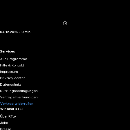
Abonnieren
Mehr
04.12.2025 • 0 Min.
Details
RTL+ useful links.
Services
Alle Programme
Hilfe & Kontakt
Impressum
Privacy center
Datenschutz
Nutzungsbedingungen
Verträge hier kündigen
Vertrag widerrufen
Wir sind RTL+
Über RTL+
Jobs
Presse