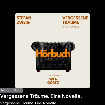
the
h page
 main
nt
the
ibility
ment
Powered by Deezer
Vergessene Träume. Eine Novelle.
Vergessene Träume. Eine Novelle.